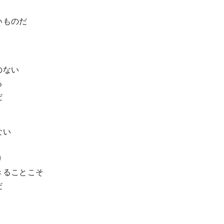
いものだ
のない
る
だ
ない
り
きることこそ
だ