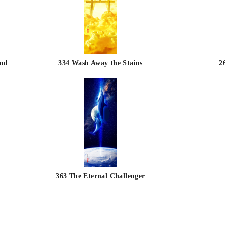
and
334 Wash Away the Stains
2
363 The Eternal Challenger