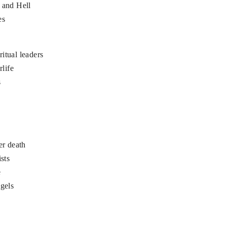
 and Hell
es
itual leaders
rlife
s
er death
ists
e
ngels