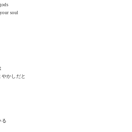
gods
your soul
は
まやかしだと
いる