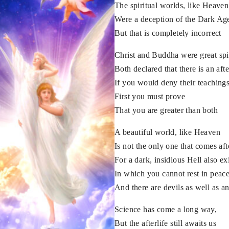
The spiritual worlds, like Heaven
Were a deception of the Dark Ag
But that is completely incorrect
Christ and Buddha were great spir
Both declared that there is an afte
If you would deny their teaching
First you must prove
That you are greater than both
A beautiful world, like Heaven
Is not the only one that comes aft
For a dark, insidious Hell also ex
In which you cannot rest in peac
And there are devils as well as a
Science has come a long way,
But the afterlife still awaits us