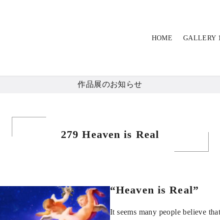
HOME
GALLERY 
作品展のお知らせ
279 Heaven is Real
“Heaven is Real”
It seems many people believe tha