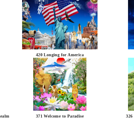
420 Longing for America
Realm
371 Welcome to Paradise
326