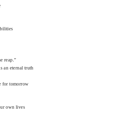
e
bilities
e reap.”
s an eternal truth
e for tomorrow
our own lives