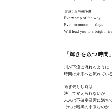
Trust in yourself
Every step of the way
Even monotonous days
Will lead you to a bright nir
「輝きを放つ時間
川が下流に流れるように
時間は未来へと流れてい
過ぎ去りし時は
決して変えられないが
未来は不確定要素に満ち
それは暗黒の未来なのか