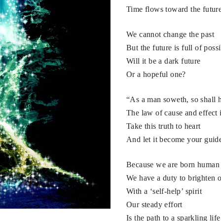
Time flows toward the futur
We cannot change the past
But the future is full of possi
Will it be a dark future
Or a hopeful one?
“As a man soweth, so shall h
The law of cause and effect i
Take this truth to heart
And let it become your guid
Because we are born human
We have a duty to brighten 
With a ‘self-help’ spirit
Our steady effort
Is the path to a sparkling life