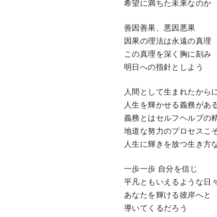
希望に満ちた未来なのか
善因善果、悪因悪果
因果の理法は永遠の真理
この真理を深く胸に刻み
明日への指針としよう
人間として生まれたから
人生を輝かせる義務があ
義務とはセルフヘルプの
地道な努力のプロセスこ
人生に輝きを放つ生き方
一歩一歩 自分を信じ
平凡ともいえるような日
あなたを輝ける彼岸へと
導いてくるだろう