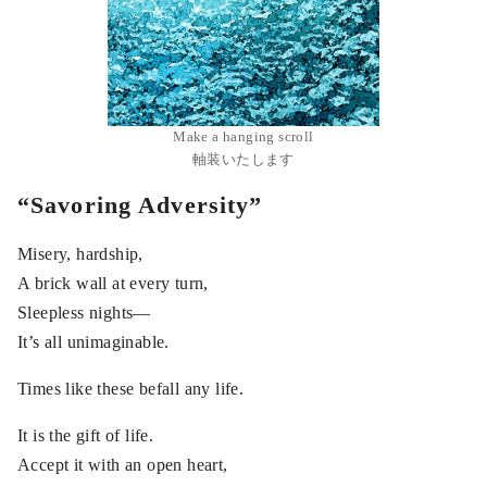
Make a hanging scroll
軸装いたします
“Savoring Adversity”
Misery, hardship,
A brick wall at every turn,
Sleepless nights—
It’s all unimaginable.
Times like these befall any life.
It is the gift of life.
Accept it with an open heart,