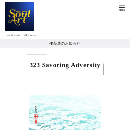
live the eternally now.
作品展のお知らせ
323 Savoring Adversity