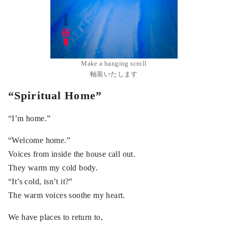
Make a hanging scroll
軸装いたします
“Spiritual Home”
“I’m home.”
“Welcome home.”
Voices from inside the house call out.
They warm my cold body.
“It’s cold, isn’t it?”
The warm voices soothe my heart.
We have places to return to,