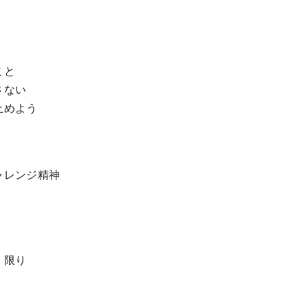
こと
さない
止めよう
ャレンジ精神
く限り