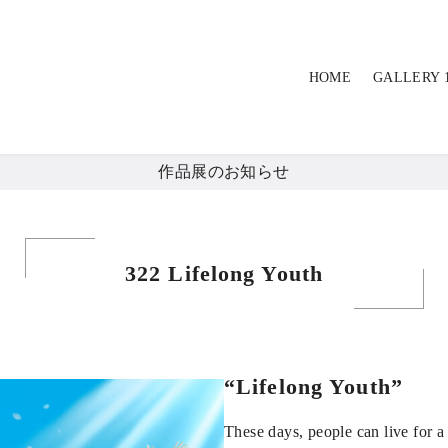
HOME
GALLERY 
作品展のお知らせ
322 Lifelong Youth
“Lifelong Youth”
These days, people can live for a