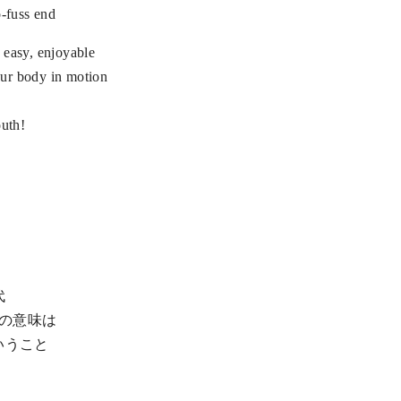
o-fuss end
 easy, enjoyable
ur body in motion
outh!
代
命の意味は
いうこと