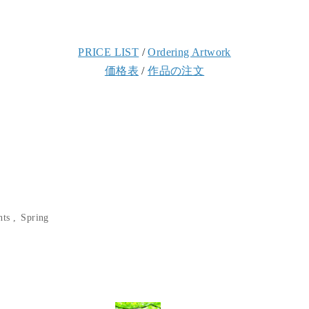
PRICE LIST
/
Ordering Artwork
価格表
/
作品の注文
nts
Spring