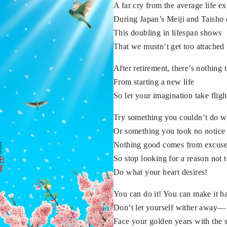
A far cry from the average life ex
During Japan’s Meiji and Taisho
This doubling in lifespan shows
That we mustn’t get too attached 
After retirement, there’s nothing 
From starting a new life
So let your imagination take fligh
Try something you couldn’t do 
Or something you took no notice
Nothing good comes from excuse
So stop looking for a reason not
Do what your heart desires!
You can do it! You can make it h
Don’t let yourself wither away—
Face your golden years with the s