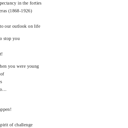
pectancy in the forties
 eras (1868-1926)
to our outlook on life
to stop you
t!
when you were young
 of
s
 to…
appen!
pirit of challenge